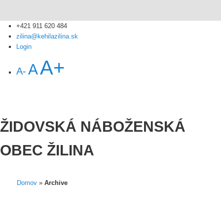
+421 911 620 484
zilina@kehilazilina.sk
Login
A+
A
A-
ŽIDOVSKÁ NÁBOŽENSKÁ
OBEC ŽILINA
Domov
»
Archive