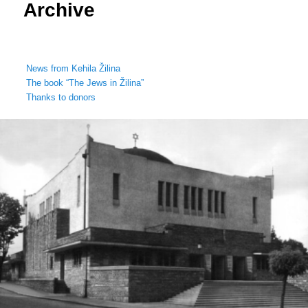
Archive
News from Kehila Žilina
The book “The Jews in Žilina”
Thanks to donors