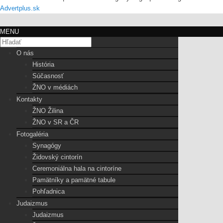
Advertplus.sk
MENU
O nás
História
Súčasnosť
ŽNO v médiách
Kontakty
ŽNO Žilina
ŽNO v SR a ČR
Fotogaléria
Synagógy
Židovský cintorín
Ceremoniálna hala na cintoríne
Pamätníky a pamätné tabule
Pohľadnica
Judaizmus
Judaizmus