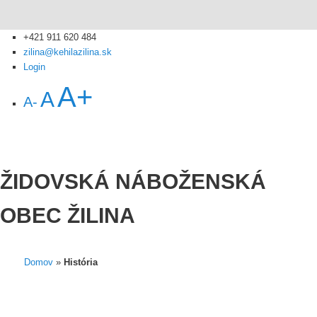
+421 911 620 484
zilina@kehilazilina.sk
Login
A+
A
A-
ŽIDOVSKÁ NÁBOŽENSKÁ
OBEC ŽILINA
Domov
»
História