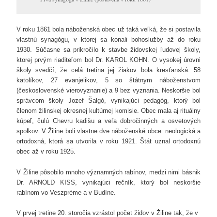
V roku 1861 bola náboženská obec už taká veľká, že si postavila
vlastnú synagógu, v ktorej sa konali bohoslužby až do roku
1930. Súčasne sa prikročilo k stavbe židovskej ľudovej školy,
ktorej prvým riaditeľom bol Dr. KAROL KOHN. O vysokej úrovni
školy svedčí, že celá tretina jej žiakov bola kresťanská: 58
katolíkov, 27 evanjelikov, 5 so štátnym náboženstvom
(československé vierovyznanie) a 9 bez vyznania. Neskoršie bol
správcom školy Jozef Šalgó, vynikajúci pedagóg, ktorý bol
členom žilinskej okresnej kultúrnej komisie. Obec mala aj rituálny
kúpeľ, čulú Chevru kadišu a veľa dobročinných a osvetových
spolkov. V Žiline boli vlastne dve náboženské obce: neologická a
ortodoxná, ktorá sa utvorila v roku 1921. Štát uznal ortodoxnú
obec až v roku 1925.
V Žiline pôsobilo mnoho významných rabínov, medzi nimi básnik
Dr. ARNOLD KISS, vynikajúci rečník, ktorý bol neskoršie
rabínom vo Veszpréme a v Budíne.
V prvej tretine 20. storočia vzrástol počet židov v Žiline tak, že v