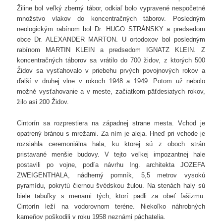
Žiline bol veľký zberný tábor, odkiaľ bolo vypravené nespočetné
množstvo vlakov do koncentračných táborov. Posledným
neologickým rabínom bol Dr. HUGO STRÁNSKY a predsedom
obce Dr. ALEXANDER MARTON. U ortodoxov bol posledným
rabínom MARTIN KLEIN a predsedom IGNATZ KLEIN. Z
koncentračných táborov sa vrátilo do 700 židov, z ktorých 500
Židov sa vysťahovalo v priebehu prvých povojnových rokov a
ďalší v druhej vlne v rokoch 1948 a 1949. Potom už nebolo
možné vysťahovanie a v meste, začiatkom päťdesiatych rokov,
žilo asi 200 Židov.
Cintorín sa rozprestiera na západnej strane mesta. Vchod je
opatrený bránou s mrežami. Za ním je aleja. Hneď pri vchode je
rozsiahla ceremoniálna hala, ku ktorej sú z oboch strán
pristavané menšie budovy. V tejto veľkej impozantnej hale
postavili po vojne, podľa návrhu Ing. architekta JOZEFA
ZWEIGENTHALA, nádherný pomník, 5,5 metrov vysokú
pyramídu, pokrytú čiernou švédskou žulou. Na stenách haly sú
biele tabuľky s menami tých, ktorí padli za obeť fašizmu.
Cintorín leží na vodorovnom teréne. Niekoľko náhrobných
kameňov poškodili v roku 1958 neznámi páchatelia.