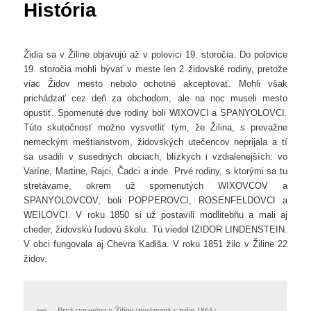
História
Židia sa v Žiline objavujú až v polovici 19. storočia. Do polovice
19. storočia mohli bývať v meste len 2 židovské rodiny, pretože
viac Židov mesto nebolo ochotné akceptovať. Mohli však
prichádzať cez deň za obchodom, ale na noc museli mesto
opustiť. Spomenuté dve rodiny boli WIXOVCI a SPANYOLOVCI.
Túto skutočnosť možno vysvetliť tým, že Žilina, s prevažne
nemeckým meštianstvom, židovských utečencov neprijala a tí
sa usadili v susedných obciach, blízkych i vzdialenejších: vo
Varíne, Martine, Rajci, Čadci a inde. Prvé rodiny, s ktorými sa tu
stretávame, okrem už spomenutých WIXOVCOV a
SPANYOLOVCOV, boli POPPEROVCI, ROSENFELDOVCI a
WEILOVCI. V roku 1850 si už postavili modlitebňu a mali aj
cheder, židovskú ľudovú školu. Tú viedol IZIDOR LINDENSTEIN.
V obci fungovala aj Chevra Kadiša. V roku 1851 žilo v Žiline 22
židov.
Prvá synagóga v Žiline (postavená v roku 1861)