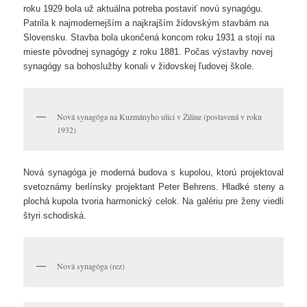
roku 1929 bola už aktuálna potreba postaviť novú synagógu.
Patrila k najmodernejším a najkrajším židovským stavbám na
Slovensku. Stavba bola ukončená koncom roku 1931 a stojí na
mieste pôvodnej synagógy z roku 1881. Počas výstavby novej
synagógy sa bohoslužby konali v židovskej ľudovej škole.
Nová synagóga na Kuzmányho ulici v Žiline (postavená v roku
1932)
Nová synagóga je moderná budova s kupolou, ktorú projektoval
svetoznámy berlínsky projektant Peter Behrens. Hladké steny a
plochá kupola tvoria harmonický celok. Na galériu pre ženy viedli
štyri schodiská.
Nová synagóga (rez)