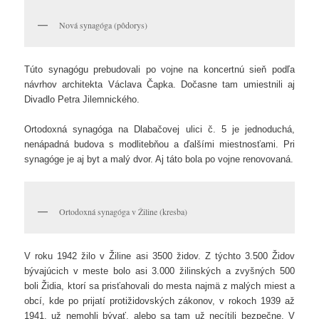
Nová synagóga (pôdorys)
Túto synagógu prebudovali po vojne na koncertnú sieň podľa
návrhov architekta Václava Čapka. Dočasne tam umiestnili aj
Divadlo Petra Jilemnického.
Ortodoxná synagóga na Dlabačovej ulici č. 5 je jednoduchá,
nenápadná budova s modlitebňou a ďalšími miestnosťami. Pri
synagóge je aj byt a malý dvor. Aj táto bola po vojne renovovaná.
Ortodoxná synagóga v Žiline (kresba)
V roku 1942 žilo v Žiline asi 3500 židov. Z týchto 3.500 Židov
bývajúcich v meste bolo asi 3.000 žilinských a zvyšných 500
boli Židia, ktorí sa prisťahovali do mesta najmä z malých miest a
obcí, kde po prijatí protižidovských zákonov, v rokoch 1939 až
1941, už nemohli bývať, alebo sa tam už necítili bezpečne. V