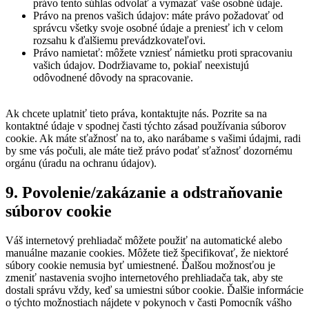
právo tento súhlas odvolať a vymazať vaše osobné údaje.
Právo na prenos vašich údajov: máte právo požadovať od
správcu všetky svoje osobné údaje a preniesť ich v celom
rozsahu k ďalšiemu prevádzkovateľovi.
Právo namietať: môžete vzniesť námietku proti spracovaniu
vašich údajov. Dodržiavame to, pokiaľ neexistujú
odôvodnené dôvody na spracovanie.
Ak chcete uplatniť tieto práva, kontaktujte nás. Pozrite sa na
kontaktné údaje v spodnej časti týchto zásad používania súborov
cookie. Ak máte sťažnosť na to, ako narábame s vašimi údajmi, radi
by sme vás počuli, ale máte tiež právo podať sťažnosť dozornému
orgánu (úradu na ochranu údajov).
9. Povolenie/zakázanie a odstraňovanie
súborov cookie
Váš internetový prehliadač môžete použiť na automatické alebo
manuálne mazanie cookies. Môžete tiež špecifikovať, že niektoré
súbory cookie nemusia byť umiestnené. Ďalšou možnosťou je
zmeniť nastavenia svojho internetového prehliadača tak, aby ste
dostali správu vždy, keď sa umiestni súbor cookie. Ďalšie informácie
o týchto možnostiach nájdete v pokynoch v časti Pomocník vášho