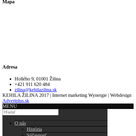
Mapa
Adresa
Hollého 9, 01001 Žilina
+421 911 620 484
zilina@kehilazilina.sk
KEHILA ŽILINA 2017 | Internet marketing Wynergie | Webdesign
Advertplus.sk
MENU
O nás
História
Súčasnosť