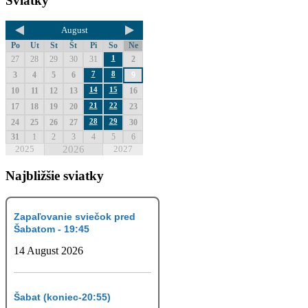
Sviatky
August
Po
Ut
St
Št
Pi
So
Ne
1
27
28
29
30
31
2
7
8
3
4
5
6
9
14
15
10
11
12
13
16
21
22
17
18
19
20
23
28
29
24
25
26
27
30
31
1
2
3
4
5
6
2025
2026
2027
Najbližšie sviatky
Zapaľovanie sviečok pred
Šabatom - 19:45
14 August 2026
Šabat (koniec-20:55)