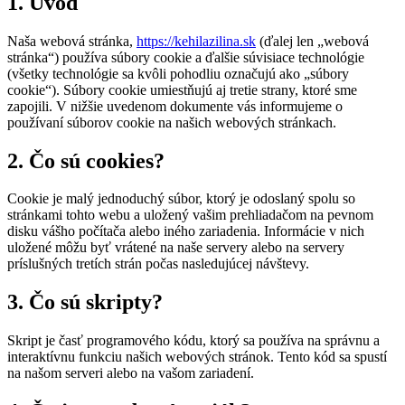
1. Úvod
Naša webová stránka,
https://kehilazilina.sk
(ďalej len „webová
stránka“) používa súbory cookie a ďalšie súvisiace technológie
(všetky technológie sa kvôli pohodliu označujú ako „súbory
cookie“). Súbory cookie umiestňujú aj tretie strany, ktoré sme
zapojili. V nižšie uvedenom dokumente vás informujeme o
používaní súborov cookie na našich webových stránkach.
2. Čo sú cookies?
Cookie je malý jednoduchý súbor, ktorý je odoslaný spolu so
stránkami tohto webu a uložený vašim prehliadačom na pevnom
disku vášho počítača alebo iného zariadenia. Informácie v nich
uložené môžu byť vrátené na naše servery alebo na servery
príslušných tretích strán počas nasledujúcej návštevy.
3. Čo sú skripty?
Skript je časť programového kódu, ktorý sa používa na správnu a
interaktívnu funkciu našich webových stránok. Tento kód sa spustí
na našom serveri alebo na vašom zariadení.