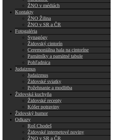
ŽNO v médiách
Kontakty
ŽNO Žilina
ŽNO v SR a ČR
Fotogaléria
Synagógy
Židovský cintorín
Ceremoniálna hala na cintoríne
Pamätníky a pamätné tabule
Pohľadnica
Judaizmus
Judaizmus
Židovské sviatky
Požehnanie a modlitba
Židovská kuchyňa
Židovské recepty
Kóšer potraviny
Židovský humor
Odkazy
Roš Chodeš
Židovské internetové noviny
ŽNO v SR a ČR