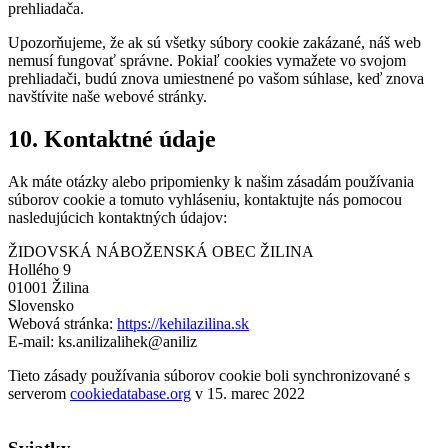
prehliadača.
Upozorňujeme, že ak sú všetky súbory cookie zakázané, náš web
nemusí fungovať správne. Pokiaľ cookies vymažete vo svojom
prehliadači, budú znova umiestnené po vašom súhlase, keď znova
navštívite naše webové stránky.
10. Kontaktné údaje
Ak máte otázky alebo pripomienky k našim zásadám používania
súborov cookie a tomuto vyhláseniu, kontaktujte nás pomocou
nasledujúcich kontaktných údajov:
ŽIDOVSKÁ NÁBOŽENSKÁ OBEC ŽILINA
Hollého 9
01001 Žilina
Slovensko
Webová stránka:
https://kehilazilina.sk
E-mail:
ks.anilizalihek@aniliz
Tieto zásady používania súborov cookie boli synchronizované s
serverom
cookiedatabase.org
v 15. marec 2022