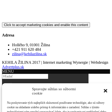
Click to accept marketing cookies and enable this content
Adresa
Hollého 9, 01001 Žilina
+421 911 620 484
zilina@kehilazilina.sk
KEHILA ŽILINA 2017 | Internet marketing Wynergie | Webdesign
Advertplus.sk
MENU
About us
Spravujte súhlas so súbormi
History
cookie
Present
ZNO in media
Na poskytovanie tých najlepších skúseností používame technológie, ako sú súbory
Contacts
cookie na ukladanie a/alebo prístup k informáciám o zariadení. Súhlas s týmito
ZNO Žilina
technológiami nám umožní spracovávať údaje, ako je správanie pri prehliadaní alebo