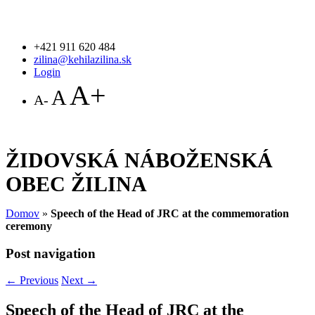
+421 911 620 484
zilina@kehilazilina.sk
Login
A+
A
A-
ŽIDOVSKÁ NÁBOŽENSKÁ
OBEC ŽILINA
Domov
»
Speech of the Head of JRC at the commemoration
ceremony
Post navigation
←
Previous
Next
→
Speech of the Head of JRC at the