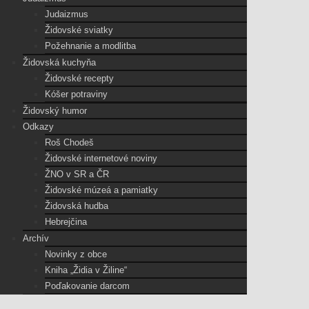
Judaizmus
Židovské sviatky
Požehnanie a modlitba
Židovská kuchyňa
Židovské recepty
Kóšer potraviny
Židovský humor
Odkazy
Roš Chodeš
Židovské internetové noviny
ŽNO v SR a ČR
Židovské múzeá a pamiatky
Židovská hudba
Hebrejčina
Archív
Novinky z obce
Kniha „Židia v Žiline“
Poďakovanie darcom