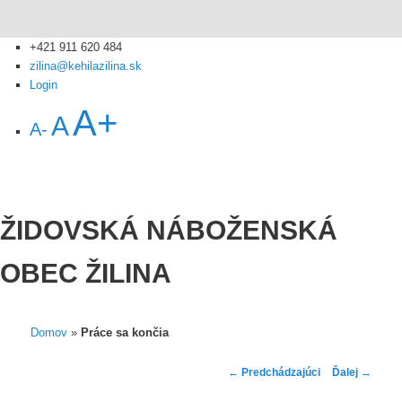
+421 911 620 484
zilina@kehilazilina.sk
Login
A+
A
A-
ŽIDOVSKÁ NÁBOŽENSKÁ
OBEC ŽILINA
Domov
»
Práce sa končia
Navigácia
←
Predchádzajúci
Ďalej
→
v