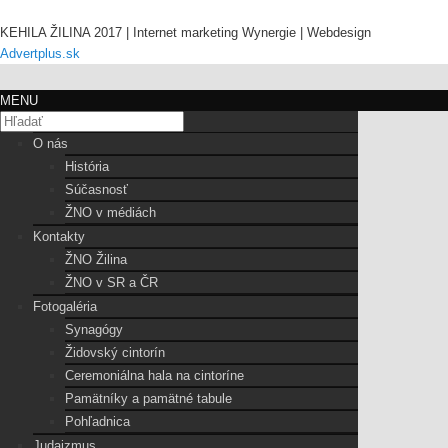
KEHILA ŽILINA 2017 | Internet marketing Wynergie | Webdesign
Advertplus.sk
MENU
O nás
História
Súčasnosť
ŽNO v médiách
Kontakty
ŽNO Žilina
ŽNO v SR a ČR
Fotogaléria
Synagógy
Židovský cintorín
Ceremoniálna hala na cintoríne
Pamätníky a pamätné tabule
Pohľadnica
Judaizmus