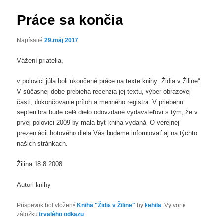
príspevkoch
Práce sa končia
Napísané
29.máj 2017
Vážení priatelia,
v polovici júla boli ukončené práce na texte knihy „Židia v Žiline“.
V súčasnej dobe prebieha recenzia jej textu, výber obrazovej
časti, dokončovanie príloh a menného registra. V priebehu
septembra bude celé dielo odovzdané vydavateľovi s tým, že v
prvej polovici 2009 by mala byť kniha vydaná. O verejnej
prezentácii hotového diela Vás budeme informovať aj na týchto
našich stránkach.
Žilina 18.8.2008
Autori knihy
Príspevok bol vložený
Kniha "Židia v Žiline"
by
kehila
. Vytvorte
záložku
trvalého odkazu
.